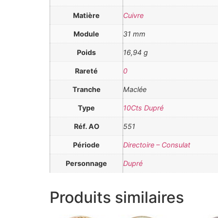
Matière
Cuivre
Module
31 mm
Poids
16,94 g
Rareté
0
Tranche
Maclée
Type
10Cts Dupré
Réf. AO
551
Période
Directoire – Consulat
Personnage
Dupré
Produits similaires