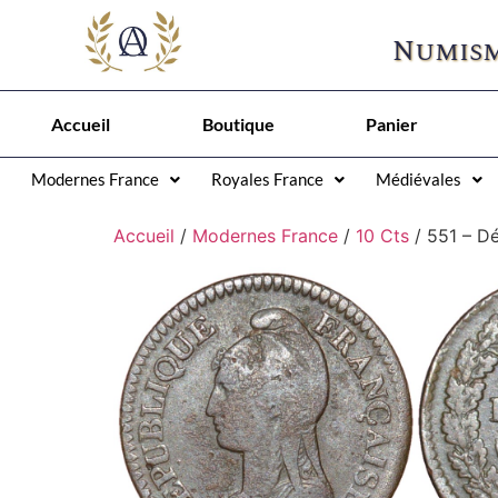
Numism
Accueil
Boutique
Panier
Modernes France
Royales France
Médiévales
Accueil
/
Modernes France
/
10 Cts
/ 551 – D