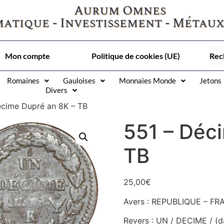
Aurum Omnes
atique - Investissement - Métaux
Mon compte
Politique de cookies (UE)
Romaines
Gauloises
Monnaies Monde
Jetons
Divers
écime Dupré an 8K – TB
551 – Déc
TB
25,00
€
Avers : REPUBLIQUE – FRA
Revers : UN / DECIME / (d