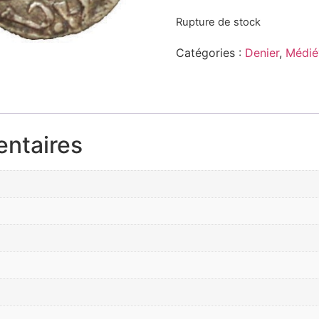
Rupture de stock
Catégories :
Denier
,
Médié
entaires