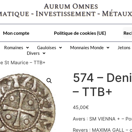
Aurum Omnes
atique - Investissement - Métaux
Mon compte
Politique de cookies (UE)
Romaines
Gauloises
Monnaies Monde
Jetons
Divers
de St Maurice – TTB+
574 – Deni
– TTB+
45,00
€
Avers : SM VIENNA + – Por
Revers : MAXIMA GALL – c