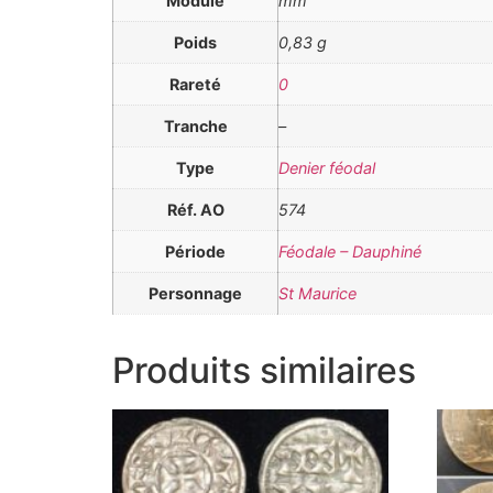
Module
mm
Poids
0,83 g
Rareté
0
Tranche
–
Type
Denier féodal
Réf. AO
574
Période
Féodale – Dauphiné
Personnage
St Maurice
Produits similaires