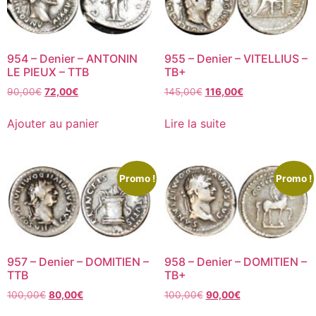
954 – Denier – ANTONIN
955 – Denier – VITELLIUS –
LE PIEUX – TTB
TB+
90,00
€
72,00
€
145,00
€
116,00
€
Ajouter au panier
Lire la suite
Promo !
Promo !
957 – Denier – DOMITIEN –
958 – Denier – DOMITIEN –
TTB
TB+
100,00
€
80,00
€
100,00
€
90,00
€