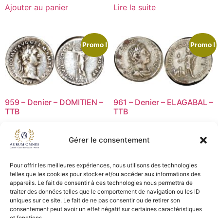
Ajouter au panier
Lire la suite
Promo !
Promo !
959 – Denier – DOMITIEN –
961 – Denier – ELAGABAL –
TTB
TTB
75,00
€
60,00
€
75,00
€
60,00
€
Gérer le consentement
Lire la suite
Lire la suite
Pour offrir les meilleures expériences, nous utilisons des technologies
telles que les cookies pour stocker et/ou accéder aux informations des
appareils. Le fait de consentir à ces technologies nous permettra de
1
2
→
traiter des données telles que le comportement de navigation ou les ID
uniques sur ce site. Le fait de ne pas consentir ou de retirer son
consentement peut avoir un effet négatif sur certaines caractéristiques
CGV - CGL
et fonctions.