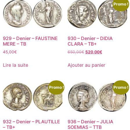
Promo !
929 – Denier – FAUSTINE
930 – Denier – DIDIA
MERE – TB
CLARA – TB+
45,00
€
650,00
€
520,00
€
Lire la suite
Ajouter au panier
Promo !
Promo !
932 – Denier – PLAUTILLE
936 – Denier – JULIA
– TB+
SOEMIAS – TTB