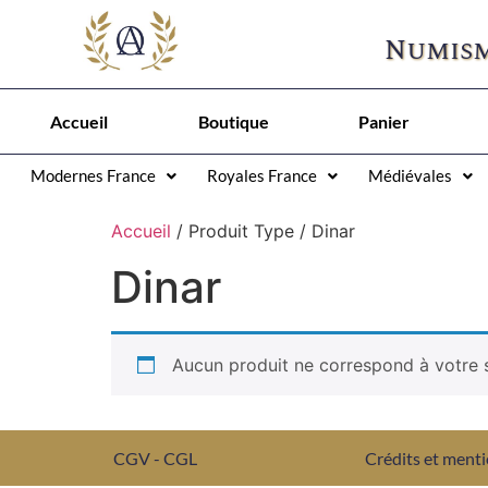
Numism
Accueil
Boutique
Panier
Modernes France
Royales France
Médiévales
Accueil
/ Produit Type / Dinar
Dinar
Aucun produit ne correspond à votre s
CGV - CGL
Crédits et menti