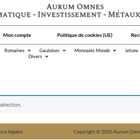
Aurum Omnes
atique - Investissement - Métaux
Mon compte
Politique de cookies (UE)
Romaines
Gauloises
Monnaies Monde
Jetons
Divers
élection.
ons légales
Copyright © 2026 Aurum Om