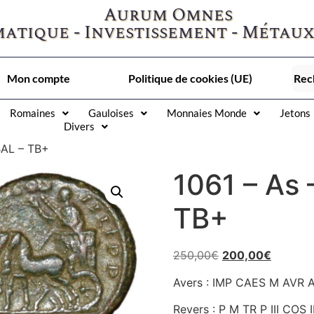
Aurum Omnes
atique - Investissement - Métaux
Mon compte
Politique de cookies (UE)
Romaines
Gauloises
Monnaies Monde
Jetons
Divers
BAL – TB+
1061 – As
TB+
250,00
€
200,00
€
Avers : IMP CAES M AVR A
Revers : P M TR P III COS I