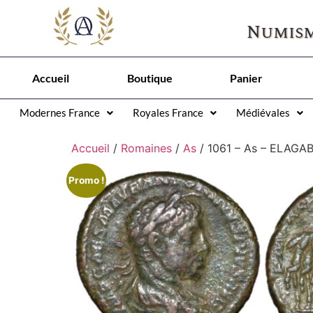
Numism
Accueil
Boutique
Panier
Modernes France
Royales France
Médiévales
Accueil
/
Romaines
/
As
/ 1061 – As – ELAGA
Promo !