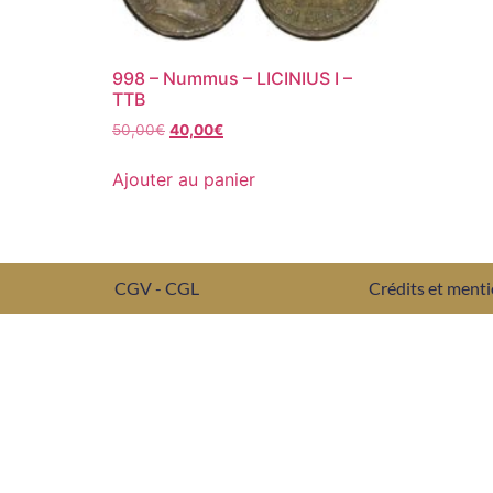
998 – Nummus – LICINIUS I –
TTB
50,00
€
40,00
€
Ajouter au panier
CGV - CGL
Crédits et menti