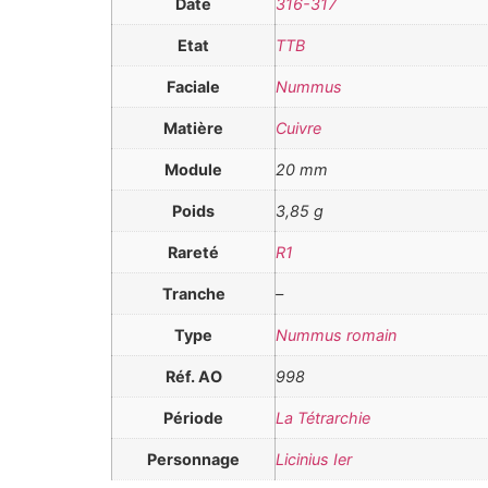
Date
316-317
Etat
TTB
Faciale
Nummus
Matière
Cuivre
Module
20 mm
Poids
3,85 g
Rareté
R1
Tranche
–
Type
Nummus romain
Réf. AO
998
Période
La Tétrarchie
Personnage
Licinius Ier