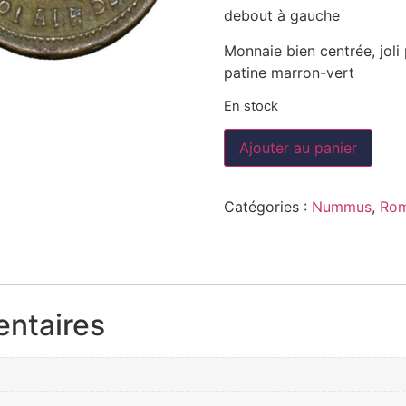
debout à gauche
Monnaie bien centrée, joli 
patine marron-vert
En stock
Ajouter au panier
Catégories :
Nummus
,
Rom
entaires