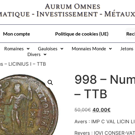
Aurum Omnes
atique - Investissement - Métaux
Mon compte
Politique de cookies (UE)
Romaines
Gauloises
Monnaies Monde
Jetons
Divers
 – LICINIUS I – TTB
998 – Num
– TTB
50,00
€
40,00
€
Avers : IMP C VAL LICIN LI
Revers : IOVI CONSER-VAT