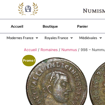
Numism
Accueil
Boutique
Panier
Modernes France
Royales France
Médiévales
Accueil
/
Romaines
/
Nummus
/ 998 – Nummus
Promo !