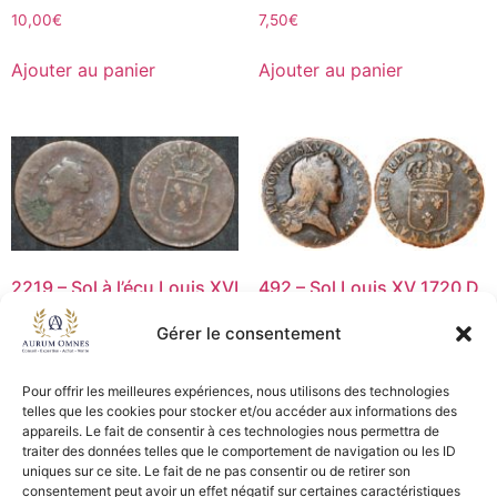
10,00
€
7,50
€
Ajouter au panier
Ajouter au panier
2219 – Sol à l’écu Louis XVI
492 – Sol Louis XV 1720 D
– 1787K – B+
–TB+
Gérer le consentement
7,50
€
25,00
€
Ajouter au panier
Lire la suite
Pour offrir les meilleures expériences, nous utilisons des technologies
telles que les cookies pour stocker et/ou accéder aux informations des
appareils. Le fait de consentir à ces technologies nous permettra de
traiter des données telles que le comportement de navigation ou les ID
uniques sur ce site. Le fait de ne pas consentir ou de retirer son
CGV - CGL
consentement peut avoir un effet négatif sur certaines caractéristiques