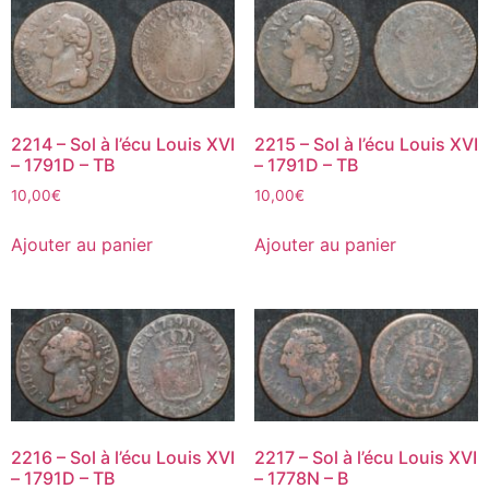
2214 – Sol à l’écu Louis XVI
2215 – Sol à l’écu Louis XVI
– 1791D – TB
– 1791D – TB
10,00
€
10,00
€
Ajouter au panier
Ajouter au panier
2216 – Sol à l’écu Louis XVI
2217 – Sol à l’écu Louis XVI
– 1791D – TB
– 1778N – B