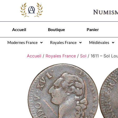
Numism
Accueil
Boutique
Panier
Modernes France
Royales France
Médiévales
Accueil
/
Royales France
/
Sol
/ 1611 – Sol Lo