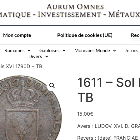
Aurum Omnes
atique - Investissement - Métaux
Mon compte
Politique de cookies (UE)
Romaines
Gauloises
Monnaies Monde
Jetons
Divers
uis XVI 1790D – TB
1611 – Sol
TB
15,00
€
Avers : LUDOV. XVI. D. GRA
Revers : (date) FRANCIAE 