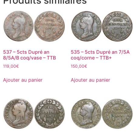
Produits similaires
537 – 5cts Dupré an
535 – 5cts Dupré an 7/5A
8/5A/B coq/vase – TTB
coq/corne – TTB+
119,00
€
150,00
€
Ajouter au panier
Ajouter au panier