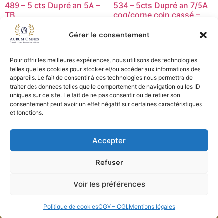
489 – 5 cts Dupré an 5A –
534 – 5cts Dupré an 7/5A
TB
coq/corne coin cassé –
TTB
15,00
€
Gérer le consentement
89,00
€
Lire la suite
Ajouter au panier
Pour offrir les meilleures expériences, nous utilisons des technologies
telles que les cookies pour stocker et/ou accéder aux informations des
appareils. Le fait de consentir à ces technologies nous permettra de
traiter des données telles que le comportement de navigation ou les ID
uniques sur ce site. Le fait de ne pas consentir ou de retirer son
CGV - CGL
consentement peut avoir un effet négatif sur certaines caractéristiques
et fonctions.
Crédits et mentions légales
Accepter
Copyright © 2026 Aurum Omnes
Refuser
Voir les préférences
Politique de cookies
CGV – CGL
Mentions légales