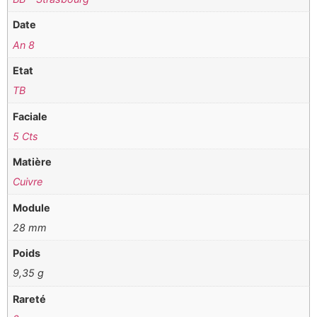
Date
An 8
Etat
TB
Faciale
5 Cts
Matière
Cuivre
Module
28 mm
Poids
9,35 g
Rareté