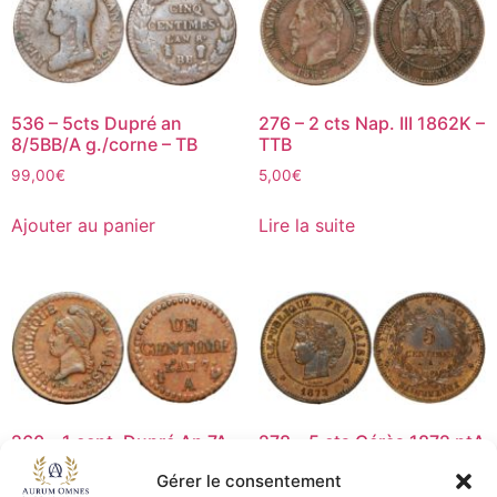
536 – 5cts Dupré an
276 – 2 cts Nap. III 1862K –
8/5BB/A g./corne – TB
TTB
99,00
€
5,00
€
Ajouter au panier
Lire la suite
260 – 1 cent. Dupré An 7A
278 – 5 cts Cérès 1872 ptA
53/50 – TTB
– SUP
Gérer le consentement
30,00
€
210,00
€