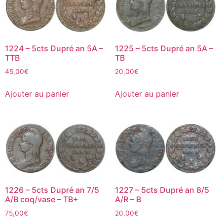
1224 – 5cts Dupré an 5A –
1225 – 5cts Dupré an 5A –
TTB
TB
45,00
€
20,00
€
Ajouter au panier
Ajouter au panier
1226 – 5cts Dupré an 7/5
1227 – 5cts Dupré an 8/5
A/B coq/vase – TB+
A/R – B
75,00
€
20,00
€