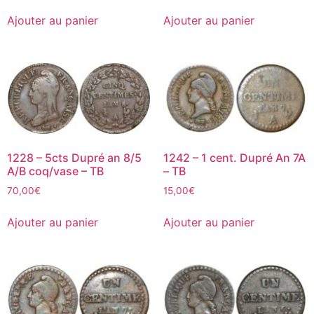
Ajouter au panier
Ajouter au panier
1228 – 5cts Dupré an 8/5
1242 – 1 cent. Dupré An 7A
A/B coq/vase – TB
– TB
70,00
€
15,00
€
Ajouter au panier
Ajouter au panier