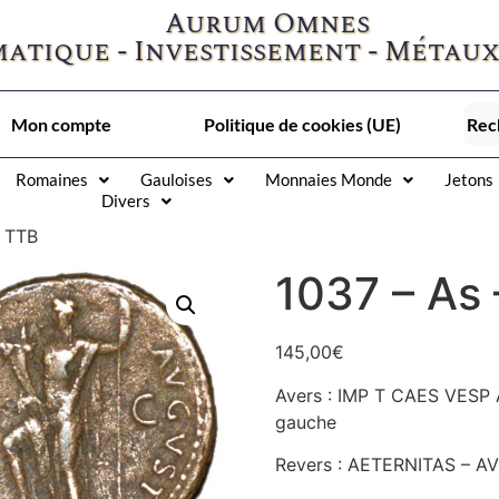
Aurum Omnes
atique - Investissement - Métaux
Mon compte
Politique de cookies (UE)
Romaines
Gauloises
Monnaies Monde
Jetons
Divers
– TTB
1037 – As
145,00
€
Avers : IMP T CAES VESP A
gauche
Revers : AETERNITAS – AVG