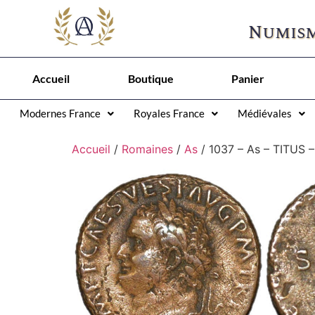
Numism
Accueil
Boutique
Panier
Modernes France
Royales France
Médiévales
Accueil
/
Romaines
/
As
/ 1037 – As – TITUS 