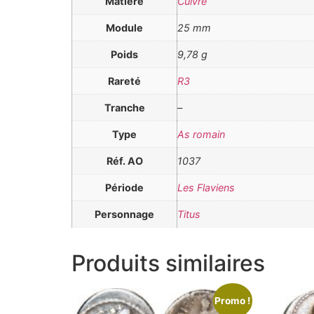
Matière
Cuivre
Module
25 mm
Poids
9,78 g
Rareté
R3
Tranche
–
Type
As romain
Réf. AO
1037
Période
Les Flaviens
Personnage
Titus
Produits similaires
Promo !