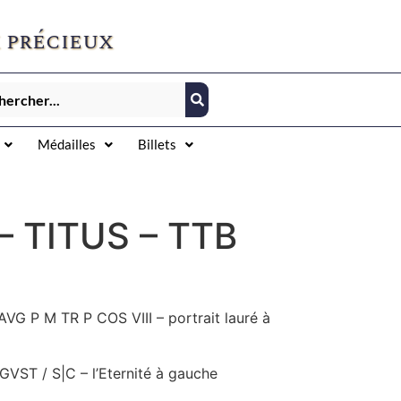
 précieux
Médailles
Billets
 – TITUS – TTB
VG P M TR P COS VIII – portrait lauré à
VST / S|C – l’Eternité à gauche