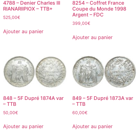
4788 – Denier Charles III
8254 – Coffret France
RIANARIIPIOX – TTB+
Coupe du Monde 1998
Argent – FDC
525,00
€
399,00
€
Ajouter au panier
Ajouter au panier
848 – 5F Dupré 1874A var
849 – 5F Dupré 1873A var
– TTB
– TTB
50,00
€
60,00
€
Ajouter au panier
Ajouter au panier