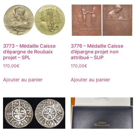
3773 – Médaille Caisse
3776 – Médaille Caisse
d’épargne de Roubaix
d’épargne projet non
projet – SPL
attribué – SUP
170,00
€
170,00
€
Ajouter au panier
Ajouter au panier