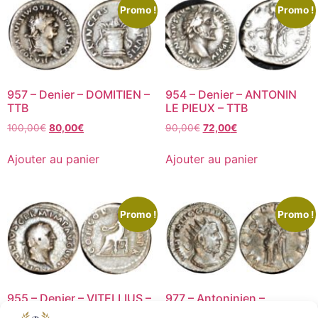
Promo !
Promo !
957 – Denier – DOMITIEN –
954 – Denier – ANTONIN
TTB
LE PIEUX – TTB
100,00
€
80,00
€
90,00
€
72,00
€
Ajouter au panier
Ajouter au panier
Promo !
Promo !
955 – Denier – VITELLIUS –
977 – Antoninien –
TB+
GALLIEN – TTB+