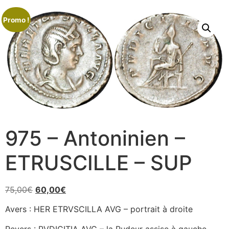
Promo !
975 – Antoninien –
ETRUSCILLE – SUP
75,00
€
60,00
€
Avers : HER ETRVSCILLA AVG – portrait à droite
Revers : PVDICITIA AVG – la Pudeur assise à gauche