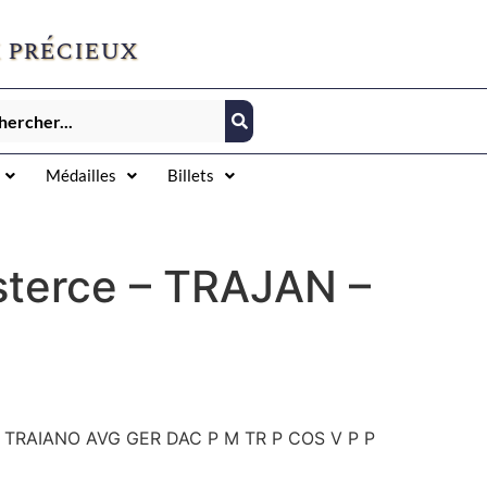
 précieux
Médailles
Billets
sterce – TRAJAN –
E TRAIANO AVG GER DAC P M TR P COS V P P