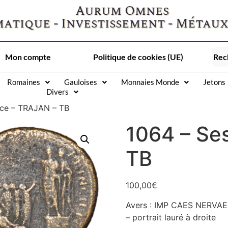
Aurum Omnes
atique - Investissement - Métaux
Mon compte
Politique de cookies (UE)
Romaines
Gauloises
Monnaies Monde
Jetons
Divers
rce – TRAJAN – TB
1064 – Se
TB
100,00
€
Avers : IMP CAES NERVA
– portrait lauré à droite