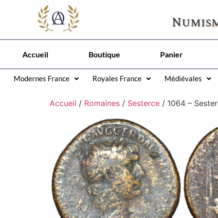
Numism
Accueil
Boutique
Panier
Modernes France
Royales France
Médiévales
Accueil
/
Romaines
/
Sesterce
/ 1064 – Seste