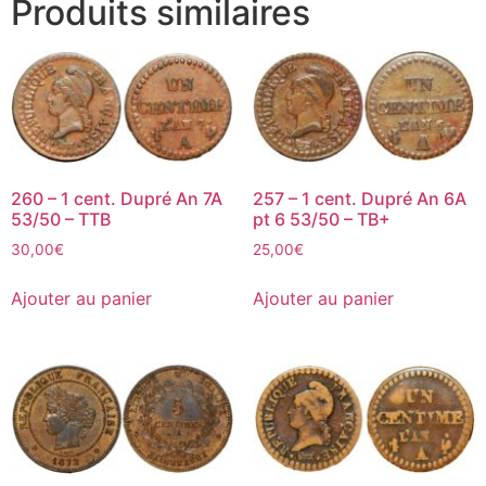
Produits similaires
260 – 1 cent. Dupré An 7A
257 – 1 cent. Dupré An 6A
53/50 – TTB
pt 6 53/50 – TB+
30,00
€
25,00
€
Ajouter au panier
Ajouter au panier