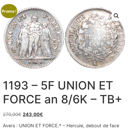
Promo !
1193 – 5F UNION ET
FORCE an 8/6K – TB+
270,00
€
243,00
€
Avers : UNION ET FORCE.* – Hercule, debout de face