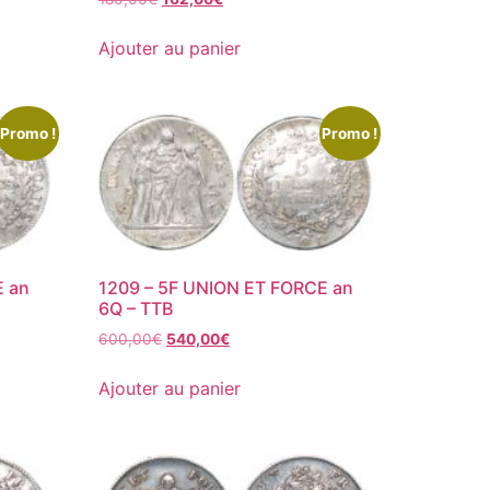
Ajouter au panier
Promo !
Promo !
E an
1209 – 5F UNION ET FORCE an
6Q – TTB
600,00
€
540,00
€
Ajouter au panier