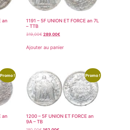
E an
1191 – 5F UNION ET FORCE an 7L
– TTB
319,00
€
289,00
€
Ajouter au panier
Promo !
Promo !
E an
1200 – 5F UNION ET FORCE an
9A – TB
180,00
€
162,00
€