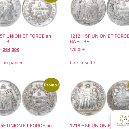
 5F UNION ET FORCE an
1212 – 5F UNION ET FORC
 TTB
6A – TB+
€
264,00
€
179,00
€
r au panier
Lire la suite
Promo !
– 5F UNION ET FORCE an
1218 – 5F UNION ET FORC