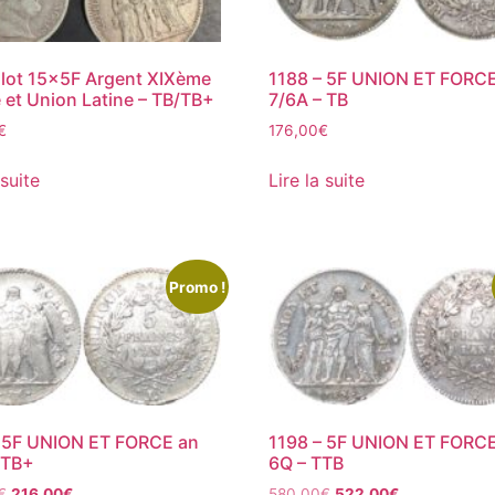
 lot 15x5F Argent XIXème
1188 – 5F UNION ET FORC
 et Union Latine – TB/TB+
7/6A – TB
€
176,00
€
 suite
Lire la suite
Promo !
– 5F UNION ET FORCE an
1198 – 5F UNION ET FORC
 TB+
6Q – TTB
€
216,00
€
580,00
€
522,00
€