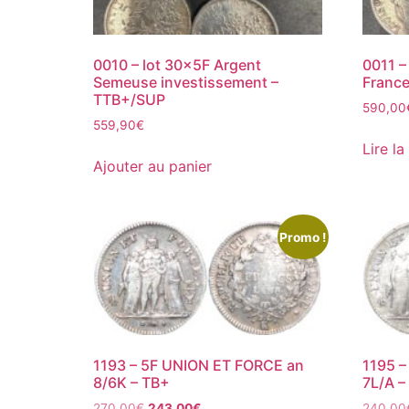
0010 – lot 30x5F Argent
0011 –
Semeuse investissement –
France
TTB+/SUP
590,00
559,90
€
Lire la
Ajouter au panier
Promo !
1193 – 5F UNION ET FORCE an
1195 
8/6K – TB+
7L/A –
270,00
€
243,00
€
240,00