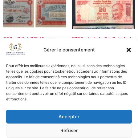
558 – Billet CCI Vienne
1783 – Lot de 3 billets Inde
0.50F sQ117 – TTB+
dont un fauté – TB
Gérer le consentement
12,50
€
22,50
€
Pour offrir les meilleures expériences, nous utilisons des technologies
Ajouter au panier
Lire la suite
telles que les cookies pour stocker et/ou accéder aux informations des
appareils. Le fait de consentir à ces technologies nous permettra de
traiter des données telles que le comportement de navigation ou les ID
uniques sur ce site. Le fait de ne pas consentir ou de retirer son
consentement peut avoir un effet négatif sur certaines caractéristiques
CGV - CGL
et fonctions.
Crédits et mentions légales
Accepter
Copyright © 2026 Aurum Omnes
Refuser