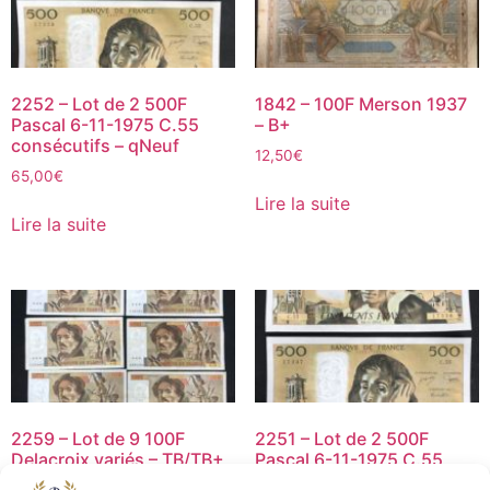
2252 – Lot de 2 500F
1842 – 100F Merson 1937
Pascal 6-11-1975 C.55
– B+
consécutifs – qNeuf
12,50
€
65,00
€
Lire la suite
Lire la suite
2259 – Lot de 9 100F
2251 – Lot de 2 500F
Delacroix variés – TB/TB+
Pascal 6-11-1975 C.55
consécutifs – qNeuf