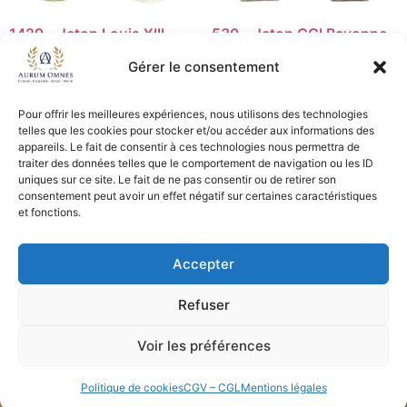
1429 – Jeton Louis XIII
530 – Jeton CCI Bayonne –
1616 – TB
SUP+
Gérer le consentement
30,00
€
45,00
€
Pour offrir les meilleures expériences, nous utilisons des technologies
Ajouter au panier
Lire la suite
telles que les cookies pour stocker et/ou accéder aux informations des
appareils. Le fait de consentir à ces technologies nous permettra de
traiter des données telles que le comportement de navigation ou les ID
uniques sur ce site. Le fait de ne pas consentir ou de retirer son
consentement peut avoir un effet négatif sur certaines caractéristiques
CGV - CGL
et fonctions.
Crédits et mentions légales
Accepter
Copyright © 2026 Aurum Omnes
Refuser
Voir les préférences
Politique de cookies
CGV – CGL
Mentions légales