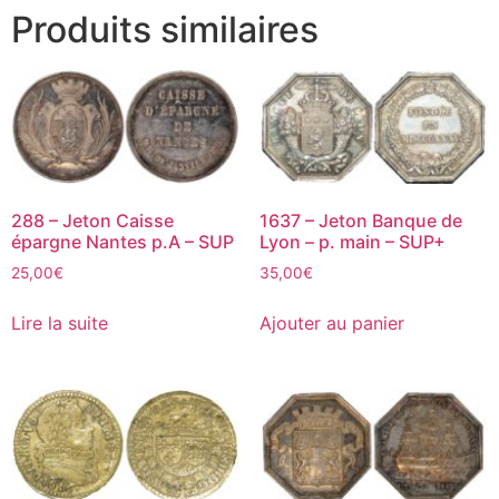
Produits similaires
288 – Jeton Caisse
1637 – Jeton Banque de
épargne Nantes p.A – SUP
Lyon – p. main – SUP+
25,00
€
35,00
€
Lire la suite
Ajouter au panier