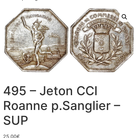
495 – Jeton CCI
Roanne p.Sanglier –
SUP
25,00
€