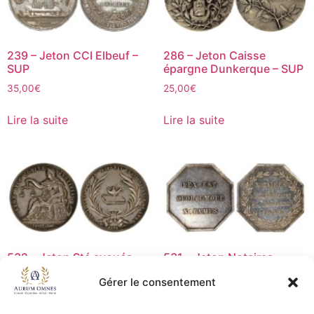
239 – Jeton CCI Elbeuf –
286 – Jeton Caisse
SUP
épargne Dunkerque – SUP
35,00
€
25,00
€
Lire la suite
Lire la suite
532 – Jeton Sté avoués
531 – Jeton Notaires
Tribunal Lyon – TTB+
Lesparre – SUP
Gérer le consentement
35,00
€
45,00
€