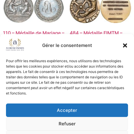
110 – Médaille de Mariage –
484 – Médaille FIMTM –
TTB
SUP
Gérer le consentement
15,00
€
25,00
€
Lire la suite
Ajouter au panier
Pour offrir les meilleures expériences, nous utilisons des technologies
telles que les cookies pour stocker et/ou accéder aux informations des
appareils. Le fait de consentir à ces technologies nous permettra de
traiter des données telles que le comportement de navigation ou les ID
uniques sur ce site. Le fait de ne pas consentir ou de retirer son
CGV - CGL
consentement peut avoir un effet négatif sur certaines caractéristiques
et fonctions.
Crédits et mentions légales
Accepter
Copyright © 2026 Aurum Omnes
Refuser