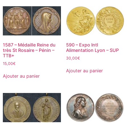
1587 – Médaille Reine du
590 – Expo Intl
très St Rosaire – Pénin –
Alimentation Lyon – SUP
TTB+
30,00
€
15,00
€
Ajouter au panier
Ajouter au panier