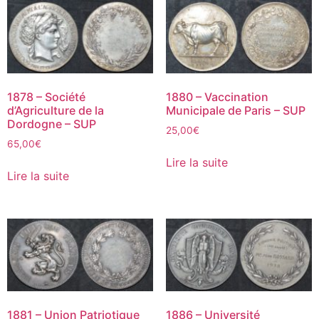
1878 – Société
1880 – Vaccination
d’Agriculture de la
Municipale de Paris – SUP
Dordogne – SUP
25,00
€
65,00
€
Lire la suite
Lire la suite
1881 – Union Patriotique
1886 – Université