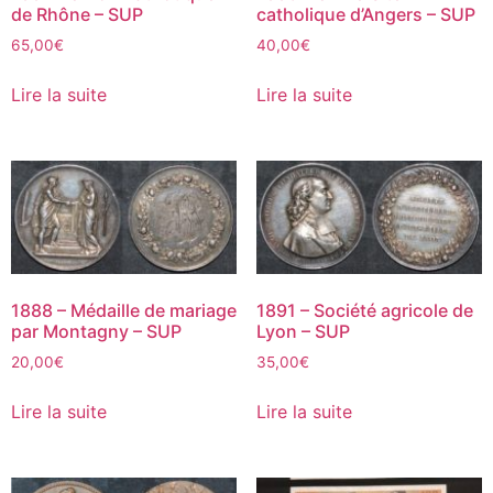
de Rhône – SUP
catholique d’Angers – SUP
65,00
€
40,00
€
Lire la suite
Lire la suite
1888 – Médaille de mariage
1891 – Société agricole de
par Montagny – SUP
Lyon – SUP
20,00
€
35,00
€
Lire la suite
Lire la suite