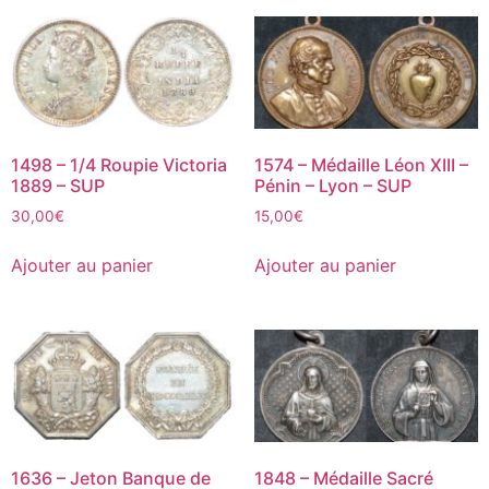
1498 – 1/4 Roupie Victoria
1574 – Médaille Léon XIII –
1889 – SUP
Pénin – Lyon – SUP
30,00
€
15,00
€
Ajouter au panier
Ajouter au panier
1636 – Jeton Banque de
1848 – Médaille Sacré