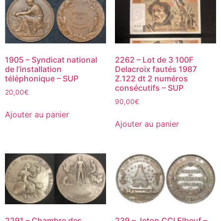
1905 – Syndicat national
2262 – Lot de 3 100F
de l’installation
Delacroix fautés 1987
téléphonique – SUP
Z.122 dt 2 numéros
consécutifs – SUP
20,00
€
90,00
€
Ajouter au panier
Ajouter au panier
2291 – Chambre des
239 – Jeton CCI Elbeuf –