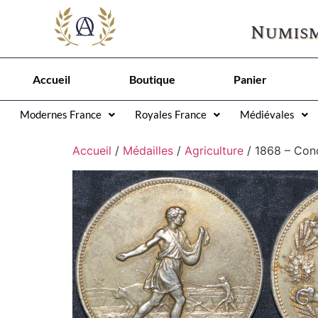
Numism
Accueil
Boutique
Panier
Modernes France
Royales France
Médiévales
Accueil
/
Médailles
/
Agriculture
/ 1868 – Con