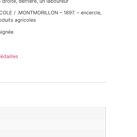
droite, derrière, un laboureur
OLE / .MONTMORILLON – 1897. – encercle,
duits agricoles
signée
édailles