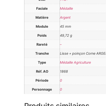
Faciale
Médaille
Matière
Argent
Module
45 mm
Poids
49,72 g
Rareté
–
Tranche
Lisse + poinçon Corne ARG
Type
Médaille Agriculture
Réf. AO
1868
Période
0
Personnage
0
Produits similaires