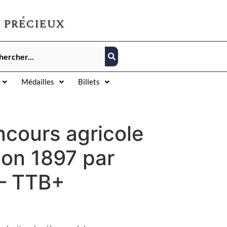
 précieux
Médailles
Billets
ncours agricole
lon 1897 par
– TTB+