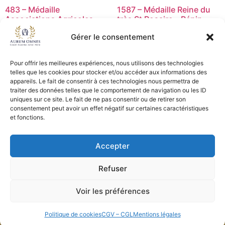
483 – Médaille
1587 – Médaille Reine du
Associations Agricoles –
très St Rosaire – Pénin –
TTB+
TTB+
Gérer le consentement
55,00
€
15,00
€
Pour offrir les meilleures expériences, nous utilisons des technologies
Lire la suite
Ajouter au panier
telles que les cookies pour stocker et/ou accéder aux informations des
appareils. Le fait de consentir à ces technologies nous permettra de
traiter des données telles que le comportement de navigation ou les ID
uniques sur ce site. Le fait de ne pas consentir ou de retirer son
consentement peut avoir un effet négatif sur certaines caractéristiques
CGV - CGL
et fonctions.
Crédits et mentions légales
Accepter
Copyright © 2026 Aurum Omnes
Refuser
Voir les préférences
Politique de cookies
CGV – CGL
Mentions légales