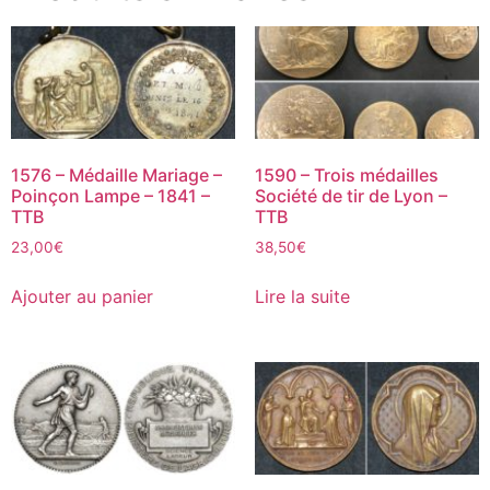
1576 – Médaille Mariage –
1590 – Trois médailles
Poinçon Lampe – 1841 –
Société de tir de Lyon –
TTB
TTB
23,00
€
38,50
€
Ajouter au panier
Lire la suite