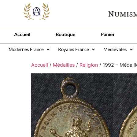
Numism
Accueil
Boutique
Panier
Modernes France
Royales France
Médiévales
Accueil
/
Médailles
/
Religion
/ 1992 – Médaill