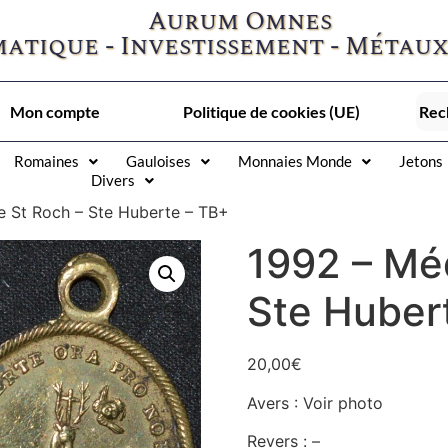
Aurum Omnes
atique - Investissement - Métaux
Mon compte
Politique de cookies (UE)
Romaines
Gauloises
Monnaies Monde
Jetons
Divers
e St Roch – Ste Huberte – TB+
1992 – Méd
Ste Huber
20,00
€
Avers : Voir photo
Revers : –