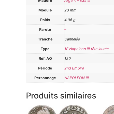
Matière
Argent – 835‰
Module
23 mm
Poids
4,96 g
Rareté
–
Tranche
Cannelée
Type
1F Napoléon III tête laurée
Réf. AO
120
Période
2nd Empire
Personnage
NAPOLEON III
Produits similaires