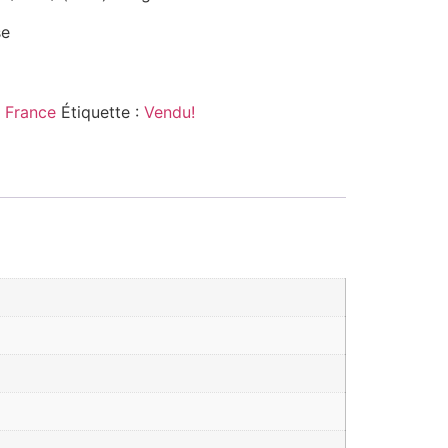
se
 France
Étiquette :
Vendu!