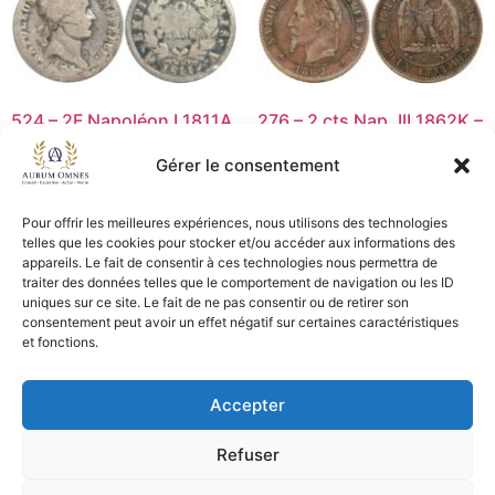
524 – 2F Napoléon I 1811A
276 – 2 cts Nap. III 1862K –
– B
TTB
Gérer le consentement
30,00
€
5,00
€
Lire la suite
Lire la suite
Pour offrir les meilleures expériences, nous utilisons des technologies
telles que les cookies pour stocker et/ou accéder aux informations des
appareils. Le fait de consentir à ces technologies nous permettra de
traiter des données telles que le comportement de navigation ou les ID
uniques sur ce site. Le fait de ne pas consentir ou de retirer son
consentement peut avoir un effet négatif sur certaines caractéristiques
CGV - CGL
et fonctions.
Crédits et mentions légales
Accepter
Copyright © 2026 Aurum Omnes
Refuser