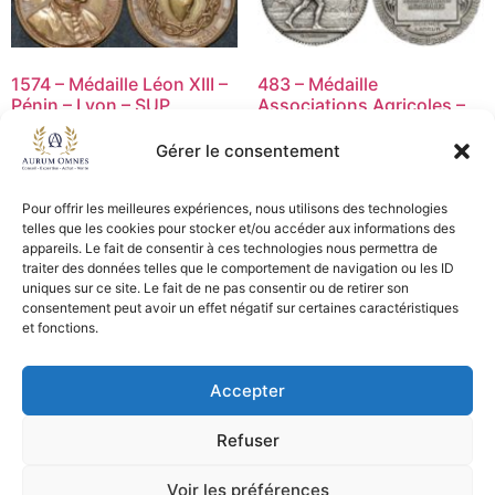
1574 – Médaille Léon XIII –
483 – Médaille
Pénin – Lyon – SUP
Associations Agricoles –
TTB+
15,00
€
Gérer le consentement
55,00
€
Ajouter au panier
Lire la suite
Pour offrir les meilleures expériences, nous utilisons des technologies
telles que les cookies pour stocker et/ou accéder aux informations des
appareils. Le fait de consentir à ces technologies nous permettra de
traiter des données telles que le comportement de navigation ou les ID
uniques sur ce site. Le fait de ne pas consentir ou de retirer son
consentement peut avoir un effet négatif sur certaines caractéristiques
CGV - CGL
et fonctions.
Crédits et mentions légales
Accepter
Copyright © 2026 Aurum Omnes
Refuser
Voir les préférences