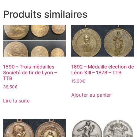
Produits similaires
1590 – Trois médailles
1692 – Médaille élection de
Société de tir de Lyon –
Léon XIII – 1878 – TTB
TTB
15,00
€
38,50
€
Ajouter au panier
Lire la suite