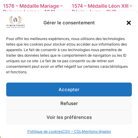
1576 – Médaille Mariage –
1574 – Médaille Léon XIII –
Poinçon Lampe – 1841 –
Pénin – Lyon – SUP
TTB
15,00
€
Gérer le consentement
23,00
€
Ajouter au panier
Pour offrir les meilleures expériences, nous utilisons des technologies
Ajouter au panier
telles que les cookies pour stocker et/ou accéder aux informations des
appareils. Le fait de consentir à ces technologies nous permettra de
traiter des données telles que le comportement de navigation ou les ID
uniques sur ce site. Le fait de ne pas consentir ou de retirer son
consentement peut avoir un effet négatif sur certaines caractéristiques
CGV - CGL
et fonctions.
Crédits et mentions légales
Accepter
Copyright © 2026 Aurum Omnes
Refuser
Voir les préférences
Politique de cookies
CGV – CGL
Mentions légales