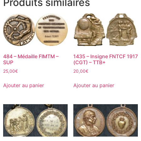
Produits similaires
484 – Médaille FIMTM –
1435 – Insigne FNTCF 1917
SUP
(CGT) – TTB+
25,00
€
20,00
€
Ajouter au panier
Ajouter au panier