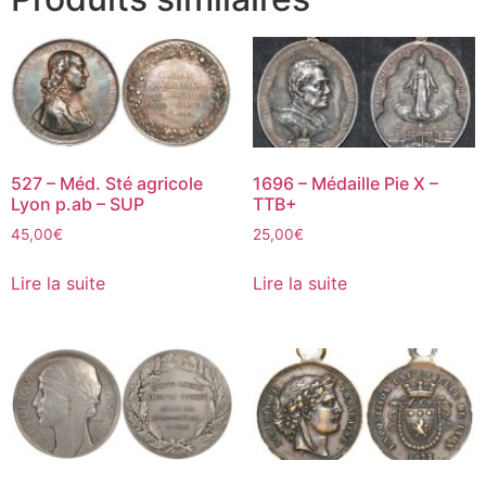
527 – Méd. Sté agricole
1696 – Médaille Pie X –
Lyon p.ab – SUP
TTB+
45,00
€
25,00
€
Lire la suite
Lire la suite