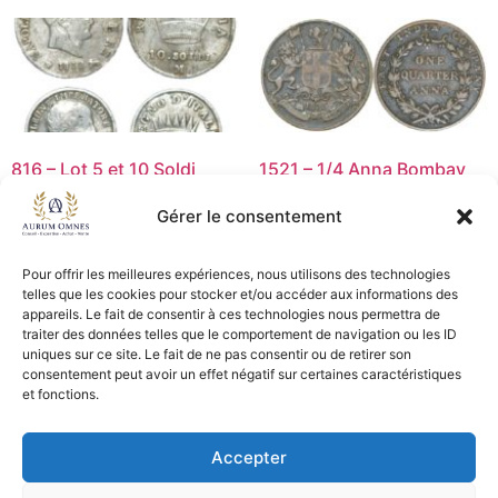
816 – Lot 5 et 10 Soldi
1521 – 1/4 Anna Bombay
1814 et 1812 M – TB+
1835 – TB+
Gérer le consentement
25,00
€
5,00
€
Lire la suite
Ajouter au panier
Pour offrir les meilleures expériences, nous utilisons des technologies
telles que les cookies pour stocker et/ou accéder aux informations des
appareils. Le fait de consentir à ces technologies nous permettra de
traiter des données telles que le comportement de navigation ou les ID
uniques sur ce site. Le fait de ne pas consentir ou de retirer son
CGV - CGL
consentement peut avoir un effet négatif sur certaines caractéristiques
et fonctions.
Crédits et mentions légales
Accepter
Copyright © 2026 Aurum Omnes