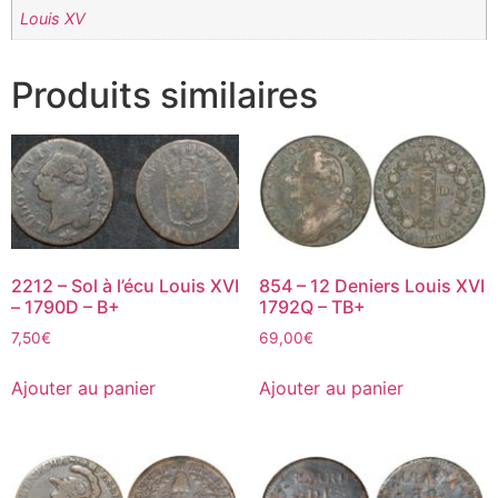
Louis XV
Produits similaires
2212 – Sol à l’écu Louis XVI
854 – 12 Deniers Louis XVI
– 1790D – B+
1792Q – TB+
7,50
€
69,00
€
Ajouter au panier
Ajouter au panier