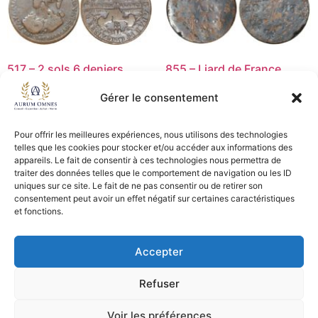
517 – 2 sols 6 deniers
855 – Liard de France
Bonne Foy 1791 – TB
incus – TB+
Gérer le consentement
15,00
€
39,00
€
Lire la suite
Ajouter au panier
Pour offrir les meilleures expériences, nous utilisons des technologies
telles que les cookies pour stocker et/ou accéder aux informations des
appareils. Le fait de consentir à ces technologies nous permettra de
traiter des données telles que le comportement de navigation ou les ID
uniques sur ce site. Le fait de ne pas consentir ou de retirer son
consentement peut avoir un effet négatif sur certaines caractéristiques
CGV - CGL
et fonctions.
Crédits et mentions légales
Accepter
Copyright © 2026 Aurum Omnes
Refuser
Voir les préférences