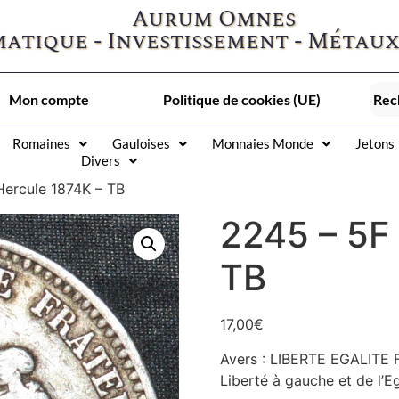
Aurum Omnes
atique - Investissement - Métaux
Mon compte
Politique de cookies (UE)
Romaines
Gauloises
Monnaies Monde
Jetons
Divers
Hercule 1874K – TB
2245 – 5F
TB
17,00
€
Avers : LIBERTE EGALITE 
Liberté à gauche et de l’Eg