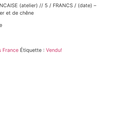
AISE (atelier) // 5 / FRANCS / (date) –
er et de chêne
e
 France
Étiquette :
Vendu!