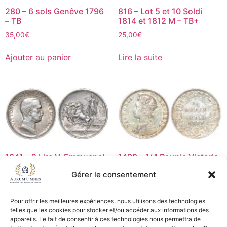
280 – 6 sols Genêve 1796
816 – Lot 5 et 10 Soldi
– TB
1814 et 1812 M – TB+
35,00
€
25,00
€
Ajouter au panier
Lire la suite
1641 – 2 Lire V. Emmuanel
1498 – 1/4 Roupie Victoria
III – 1914 – TTB
1889 – SUP
Gérer le consentement
15,00
€
30,00
€
Pour offrir les meilleures expériences, nous utilisons des technologies
Lire la suite
Ajouter au panier
telles que les cookies pour stocker et/ou accéder aux informations des
appareils. Le fait de consentir à ces technologies nous permettra de