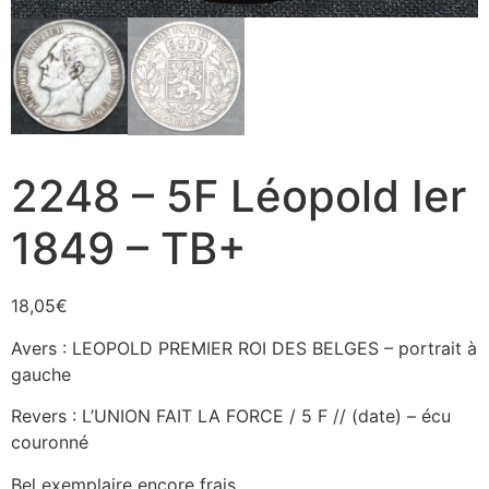
2248 – 5F Léopold Ier
1849 – TB+
18,05
€
Avers : LEOPOLD PREMIER ROI DES BELGES – portrait à
gauche
Revers : L’UNION FAIT LA FORCE / 5 F // (date) – écu
couronné
Bel exemplaire encore frais