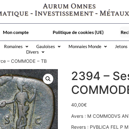
Aurum Omnes
atique - Investissement - Métaux
Mon compte
Politique de cookies (UE)
Romaines
Gauloises
Monnaies Monde
Jetons
Divers
erce – COMMODE – TB
2394 – Se
COMMODE
40,00
€
Avers : M COMMODVS ANT –
Revers : PVBLICA FEL P M T