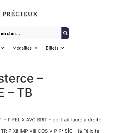
 précieux
Médailles
Billets
sterce –
 – TB
 P FELIX AVG BRIT – portrait lauré à droite
R P XII IMP VIII COS V P P/ S|C – la Félicité