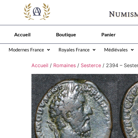
Numism
Accueil
Boutique
Panier
Modernes France
Royales France
Médiévales
Accueil
/
Romaines
/
Sesterce
/ 2394 – Sest