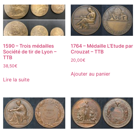
1590 – Trois médailles
1764 – Médaille L’Etude par
Société de tir de Lyon –
Crouzat – TTB
TTB
20,00
€
38,50
€
Ajouter au panier
Lire la suite