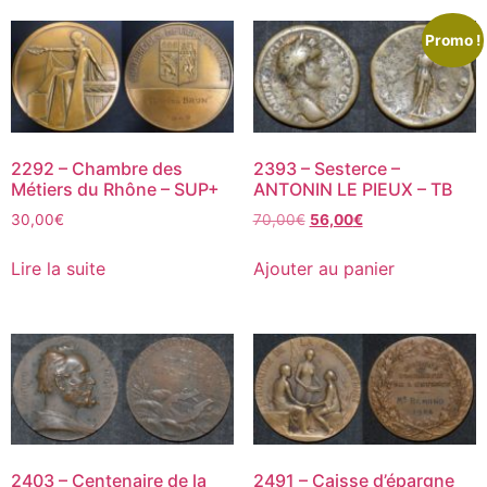
Promo !
2292 – Chambre des
2393 – Sesterce –
Métiers du Rhône – SUP+
ANTONIN LE PIEUX – TB
30,00
€
70,00
€
56,00
€
Lire la suite
Ajouter au panier
2403 – Centenaire de la
2491 – Caisse d’épargne