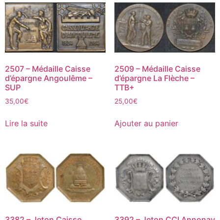
2507 – Médaille Caisse
2509 – Médaille Caisse
d’épargne Angoulême –
d’épargne La Flèche –
SUP
TTB+
35,00
€
25,00
€
Lire la suite
Ajouter au panier
3382 – Jeton Caisse
3392 – Jeton CCI Annonay