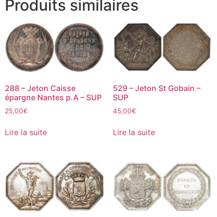
Produits similaires
288 – Jeton Caisse
529 – Jeton St Gobain –
épargne Nantes p.A – SUP
SUP
25,00
€
45,00
€
Lire la suite
Lire la suite