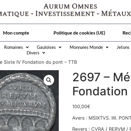
Aurum Omnes
atique - Investissement - Métaux
Mon compte
Politique de cookies (UE)
Romaines
Gauloises
Monnaies Monde
Jetons
Divers
e Sixte IV Fondation du pont – TTB
2697 – Méd
Fondation
100,00
€
Avers : MSIXTVS. IIII. PO
Revers : CVRA / RERVM / 