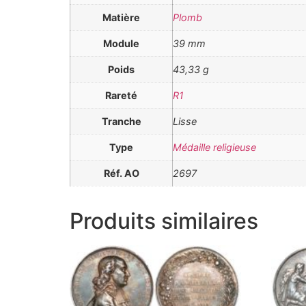
Matière
Plomb
Module
39 mm
Poids
43,33 g
Rareté
R1
Tranche
Lisse
Type
Médaille religieuse
Réf. AO
2697
Produits similaires