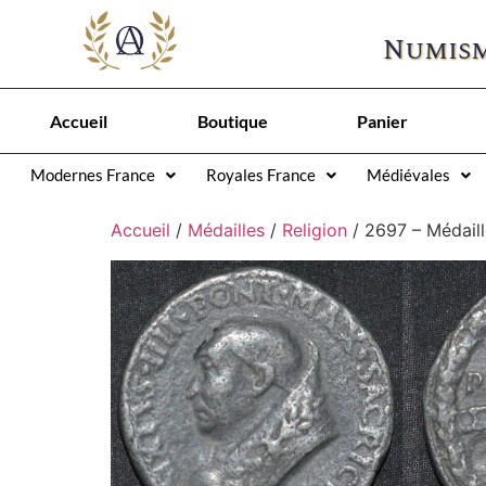
Numism
Accueil
Boutique
Panier
Modernes France
Royales France
Médiévales
Accueil
/
Médailles
/
Religion
/ 2697 – Médaill