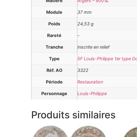
Matière
Argent – 900‰
Module
37 mm
Poids
24,53 g
Rareté
–
Tranche
Inscrite en relief
Type
5F Louis-Philippe 1er type 
Réf. AO
3322
Période
Restauration
Personnage
Louis-Philippe
Produits similaires