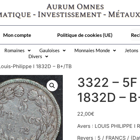
Aurum Omnes
atique - Investissement - Métaux
Mon compte
Politique de cookies (UE)
Romaines
Gauloises
Monnaies Monde
Jetons
Divers
ouis-Philippe I 1832D – B+/TB
3322 – 5F 
1832D – B
22,00
€
Avers : LOUIS PHILIPPE I 
Revers : 5 / FRANCS / (Da