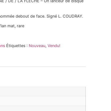
NE / DE / LA FLECHE – Un lanceur de disque
renommée debout de face. Signé L. COUDRAY.
flan mat, rare
ons
Étiquettes :
Nouveau
,
Vendu!