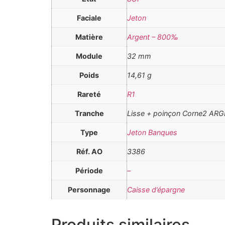
Faciale
Jeton
Matière
Argent – 800‰
Module
32 mm
Poids
14,61 g
Rareté
R1
Tranche
Lisse + poinçon Corne2 AR
Type
Jeton Banques
Réf. AO
3386
Période
–
Personnage
Caisse d’épargne
Produits similaires