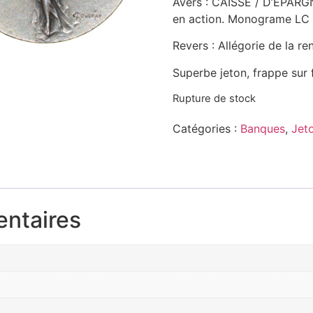
Avers : CAISSE / D’EPARG
en action. Monograme LC
Revers : Allégorie de la 
Superbe jeton, frappe sur 
Rupture de stock
Catégories :
Banques
,
Jet
entaires