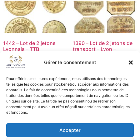
1442 – Lot de 2 jetons
1390 – Lot de 2 jetons de
Lyonnais – TTB
transport – Lyon –
TB+/TTB
25,00
€
Gérer le consentement
15,00
€
Ajouter au panier
Ajouter au panier
Pour offrir les meilleures expériences, nous utilisons des technologies
telles que les cookies pour stocker et/ou accéder aux informations des
appareils. Le fait de consentir à ces technologies nous permettra de
traiter des données telles que le comportement de navigation ou les ID
uniques sur ce site. Le fait de ne pas consentir ou de retirer son
CGV - CGL
consentement peut avoir un effet négatif sur certaines caractéristiques
et fonctions.
Crédits et mentions légales
Accepter
Copyright © 2026 Aurum Omnes