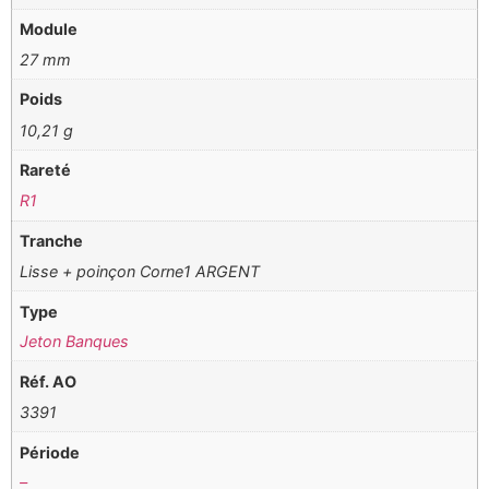
Module
27 mm
Poids
10,21 g
Rareté
R1
Tranche
Lisse + poinçon Corne1 ARGENT
Type
Jeton Banques
Réf. AO
3391
Période
–