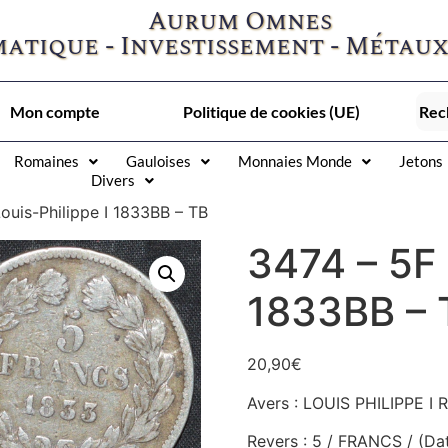
Aurum Omnes
atique - Investissement - Métaux
Mon compte
Politique de cookies (UE)
Romaines
Gauloises
Monnaies Monde
Jetons
Divers
ouis-Philippe I 1833BB – TB
3474 – 5F 
1833BB – 
20,90
€
Avers : LOUIS PHILIPPE I 
Revers : 5 / FRANCS / (Da