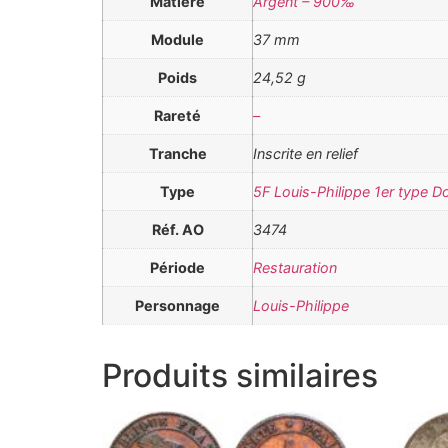
Matière
Argent – 900‰
Module
37 mm
Poids
24,52 g
Rareté
–
Tranche
Inscrite en relief
Type
5F Louis-Philippe 1er type 
Réf. AO
3474
Période
Restauration
Personnage
Louis-Philippe
Produits similaires