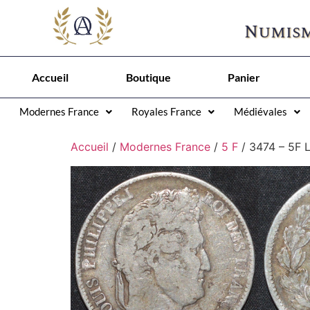
Numism
Accueil
Boutique
Panier
Modernes France
Royales France
Médiévales
Accueil
/
Modernes France
/
5 F
/ 3474 – 5F L