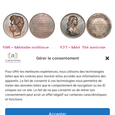
596 – Médaille politique
527 – Méd. Sté agricole
1830 E. ROGAT – TB+
Lyon p.ab – SUP
Gérer le consentement
30,00
€
45,00
€
Ajouter au panier
Lire la suite
Pour offrir les meilleures expériences, nous utilisons des technologies
telles que les cookies pour stocker et/ou accéder aux informations des
appareils. Le fait de consentir à ces technologies nous permettra de
traiter des données telles que le comportement de navigation ou les ID
uniques sur ce site. Le fait de ne pas consentir ou de retirer son
CGV - CGL
consentement peut avoir un effet négatif sur certaines caractéristiques
et fonctions.
Crédits et mentions légales
Accepter
Copyright © 2026 Aurum Omnes