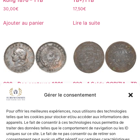
30,00
€
17,50
€
Ajouter au panier
Lire la suite
698 – Dos centavos 1891 –
820 – 1 Soldo GORIZIA – TB
TB
25,00
€
Gérer le consentement
8,00
€
Ajouter au panier
Pour offrir les meilleures expériences, nous utilisons des technologies
Ajouter au panier
telles que les cookies pour stocker et/ou accéder aux informations des
appareils. Le fait de consentir à ces technologies nous permettra de
traiter des données telles que le comportement de navigation ou les ID
uniques sur ce site. Le fait de ne pas consentir ou de retirer son
consentement peut avoir un effet négatif sur certaines caractéristiques