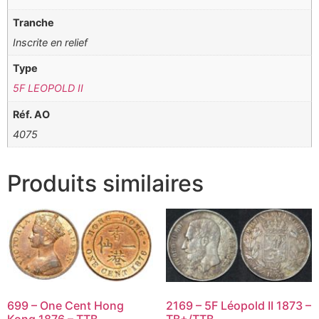
Tranche
Inscrite en relief
Type
5F LEOPOLD II
Réf. AO
4075
Produits similaires
699 – One Cent Hong
2169 – 5F Léopold II 1873 –
Kong 1876 – TTB
TB+/TTB