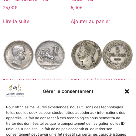
25,00
€
5,00
€
Lire la suite
Ajouter au panier
1641 – 2 Lire V. Emmuanel
148 – 5F Léopold I 1833 –
III – 1914 – TTB
TB+
Gérer le consentement
15,00
€
35,00
€
Pour offrir les meilleures expériences, nous utilisons des technologies
Lire la suite
Lire la suite
telles que les cookies pour stocker et/ou accéder aux informations des
appareils. Le fait de consentir à ces technologies nous permettra de
traiter des données telles que le comportement de navigation ou les ID
uniques sur ce site. Le fait de ne pas consentir ou de retirer son
consentement peut avoir un effet négatif sur certaines caractéristiques