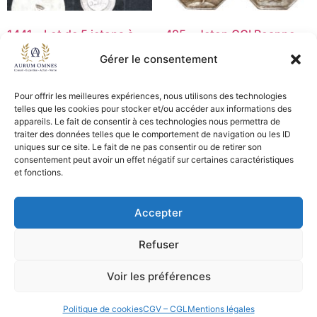
1441 – Lot de 5 jetons à
495 – Jeton CCI Roanne
consommer – TB+/TTB
p.Sanglier – SUP
Gérer le consentement
20,00
€
25,00
€
Pour offrir les meilleures expériences, nous utilisons des technologies
Ajouter au panier
Lire la suite
telles que les cookies pour stocker et/ou accéder aux informations des
appareils. Le fait de consentir à ces technologies nous permettra de
traiter des données telles que le comportement de navigation ou les ID
uniques sur ce site. Le fait de ne pas consentir ou de retirer son
consentement peut avoir un effet négatif sur certaines caractéristiques
CGV - CGL
et fonctions.
Crédits et mentions légales
Accepter
Copyright © 2026 Aurum Omnes
Refuser
Voir les préférences
Politique de cookies
CGV – CGL
Mentions légales