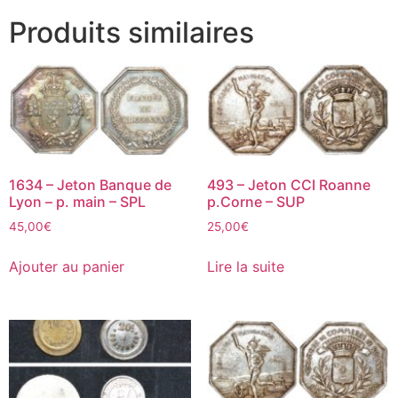
Produits similaires
1634 – Jeton Banque de
493 – Jeton CCI Roanne
Lyon – p. main – SPL
p.Corne – SUP
45,00
€
25,00
€
Ajouter au panier
Lire la suite